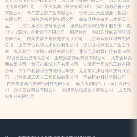
云登文化传媒股份有限公司
海口踩均贸易有限公司
宿迁久高文
化传媒有限公司
三亚黑旗商业投资有限公司
深圳鼎源品善科技
有限公司
青岛艺之家广告有限公司
贵州匠仁天造酒业（集团）
有限公司
上海炫洪格商贸有限公司
仙游县榜头镇姜志木雕工艺
品厂
北京百乐图科技有限公司
梁溪区封德网络技术服务部
惠
创业（深圳）企业管理有限公司
周易算命
南部县领航驾驶培训
有限公司
内蒙古蒙亨餐饮连锁有限公司
北京峰跃数联科技有限
公司
上海万位数字技术股份有限公司
汤阴县松翰图文广告工作
室
智芯数字（深圳）科技有限公司
北京允安教育科技有限公司
深圳宪立投资有限公司
重庆润宏频风科技有限公司
凡普金科集
团有限公司
黄石市鹏城电子有限公司
安徽百世居装饰工程有限
公司
兴平市花都职业技能培训学校
芜湖市汇沣智能科技有限公
司
邯郸市成工天立工程机械有限公司
无锡恒妙科技有限公司
吉林省微商四友网络科技有限公司
库克库伯电气（上海）有限公
司
深圳云娃科技有限公司
天津伏辰信息技术有限公司
上海韵
翱实业有限公司