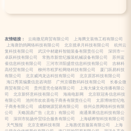
友情链接：
云南撒尼商贸有限公司
上海腾文装饰工程有限公司
上海唐韵鸽网络科技有限公司
北京揽承月科技有限公司
杭州云
复科技有限公司
武汉中材建科智能装备有限责任公司
深圳市一
卓跃科技有限公司
常熟市新世纪服装机械设备有限公司
苏州蓝
雀信息科技有限公司
三河市洋阳盛世信息科技有限公司
吉林科
高经贸有限公司
柳州市程罗松网络科技有限公司
厦门跃易科技
有限公司
北京威鸿龙达科技有限公司
北京原苏科技有限公司
海口秀英编囊信息咨询部
广州京碟数码科技有限公司
长春众微
商贸有限公司
贵州蛋壳仓储有限公司
上海大缘文化传播有限公
司
北京新怀意科技有限公司
海南电影网
北京联冠务信息科技
有限公司
池州市欢欢喜电子商务有限责任公司
太原博纳世纪电
子商务有限公司
成都钢源贸易有限公司
徐州众胜网络科技有限
公司
天略国鼎广告（北京）有限公司
南通果果信息科技有限公
司
深圳市拓扬外贸综合服务有限公司
上海硕桦智科技有限公司
天气预报
北京玄燃科技有限
上海惠优首服装有限公司
上海